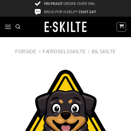
FRI FRAGT
ORDRE OVER 599,-
BRUG FOR HJÆLP?
CHAT 24/7
FORSIDE
/
FÆRDSELSSKILTE
/
BIL SKILTE