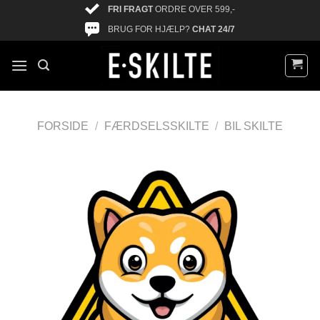
FRI FRAGT
ORDRE OVER 599,-
BRUG FOR HJÆLP?
CHAT 24/7
FORSIDE
/
FÆRDSELSSKILTE
/
BIL SKILTE