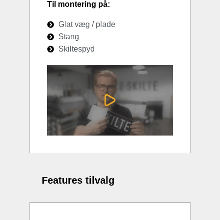
Til montering på:
Glat væg / plade
Stang
Skiltespyd
Features tilvalg