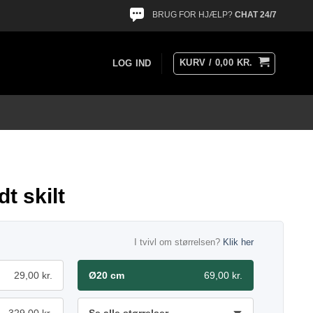
BRUG FOR HJÆLP?
CHAT 24/7
KURV /
0,00
KR.
LOG IND
t skilt
I tvivl om størrelsen?
Klik her
29,00 kr.
Ø20 cm
69,00 kr.