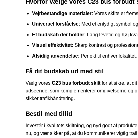
Hvorfor vælge vores C23 bus forbudt s
Vejrbestandige materialer:
Vores skilte er fremst
Universel forståelse:
Med et entydigt symbol og 
Et budskab der holder:
Lang levetid og høj kvali
Visuel effektivitet:
Skarp kontrast og professione
Alsidiig anvendelse:
Perfekt til enhver lokalitet
Få dit budskab ud med stil
Vælg vores
C23 bus forbudt skilt
for at sikre, at d
udseende, som komplementerer omgivelserne og opreth
sikker trafikhåndtering.
Bestil med tillid
Investér i kvalitets skiltning, og nyd godt af produkter
nu, og vær sikker på, at du kommunikerer vigtig traf