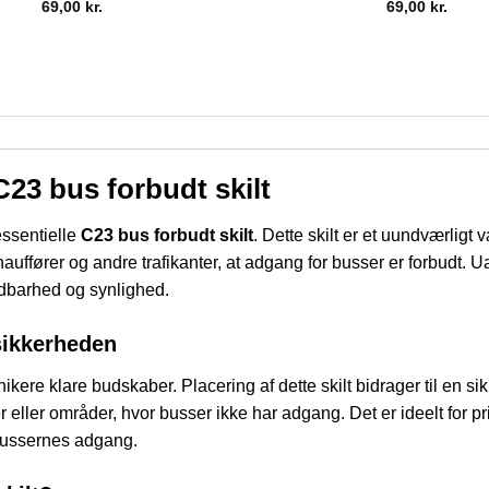
69,00
kr.
69,00
kr.
C23 bus forbudt skilt
essentielle
C23 bus forbudt skilt
. Dette skilt er et uundværligt
uschauffører og andre trafikanter, at adgang for busser er forbudt. 
ldbarhed og synlighed.
sikkerheden
ikere klare budskaber. Placering af dette skilt bidrager til en si
 eller områder, hvor busser ikke har adgang. Det er ideelt for p
 bussernes adgang.