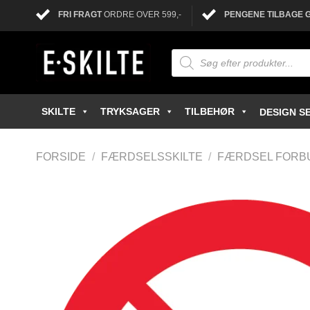
FRI FRAGT
ORDRE OVER 599,-
PENGENE TILBAGE 
SKILTE
TRYKSAGER
TILBEHØR
DESIGN SE
FORSIDE
/
FÆRDSELSSKILTE
/
FÆRDSEL FORBU