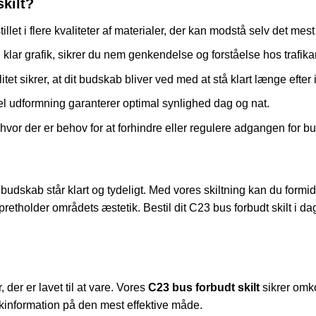
kilt?
illet i flere kvaliteter af materialer, der kan modstå selv det mes
klar grafik, sikrer du nem genkendelse og forståelse hos trafika
tet sikrer, at dit budskab bliver ved med at stå klart længe efter 
l udformning garanterer optimal synlighed dag og nat.
, hvor der er behov for at forhindre eller regulere adgangen for bu
it budskab står klart og tydeligt. Med vores skiltning kan du formi
older områdets æstetik. Bestil dit C23 bus forbudt skilt i dag,
, der er lavet til at vare. Vores
C23 bus forbudt skilt
sikrer omko
ikinformation på den mest effektive måde.