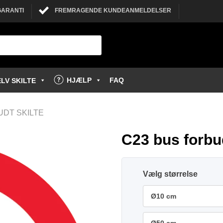
GARANTI
FREMRAGENDE KUNDEANMELDELSER
HJÆLP
FAQ
LV SKILTE
DT SKILTE
C23 bus forbud
størrelse
Ø10 cm