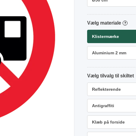
Ø50 cm
materiale
?
Klistermærke
Aluminium 2 mm
tilvalg
Reflekterende
Antigraffiti
Klæb på forside