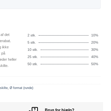
af det
2 stk.
10%
erabat.
5 stk.
20%
g ikke
10 stk.
30%
t på
25 stk.
40%
æder heller
50 stk.
50%
kilte.
skilte
,
Ø format (runde)
Brug for hjælp?