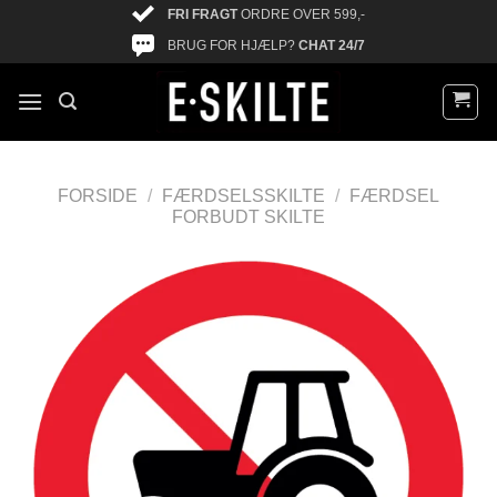
FRI FRAGT
ORDRE OVER 599,-
BRUG FOR HJÆLP?
CHAT 24/7
FORSIDE
/
FÆRDSELSSKILTE
/
FÆRDSEL
FORBUDT SKILTE