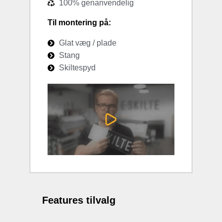
100% genanvendelig
Til montering på:
Glat væg / plade
Stang
Skiltespyd
Features tilvalg