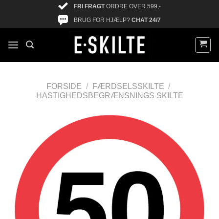
FRI FRAGT
ORDRE OVER 599,-
BRUG FOR HJÆLP?
CHAT 24/7
FORSIDE
/
FÆRDSELSSKILTE
/
HASTIGHEDSBEGRÆNSNINGS SKILTE