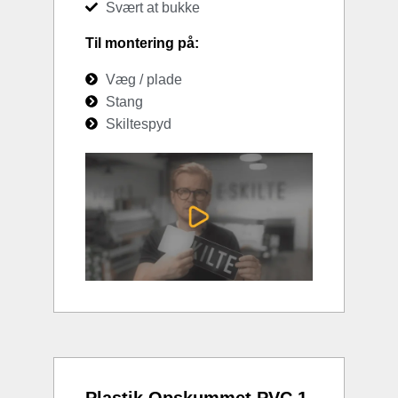
Svært at bukke
Til montering på:
Væg / plade
Stang
Skiltespyd
Plastik Opskummet PVC 1