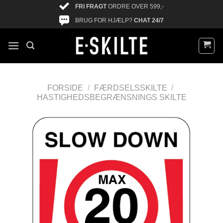
FRI FRAGT
ORDRE OVER 599,-
BRUG FOR HJÆLP?
CHAT 24/7
FORSIDE
/
FÆRDSELSSKILTE
/
HASTIGHEDSBEGRÆNSNINGS SKILTE