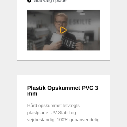
Glat væg / plade
Plastik Opskummet PVC 3
mm
Hård opskummet letvægts
plastplade. UV-Stabil og
vejrbestandig. 100% genanvendelig