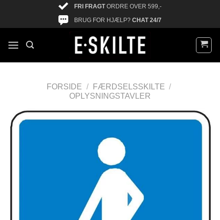
FRI FRAGT
ORDRE OVER 599,-
BRUG FOR HJÆLP?
CHAT 24/7
FORSIDE
/
FÆRDSELSSKILTE
/
OPLYSNINGSTAVLER