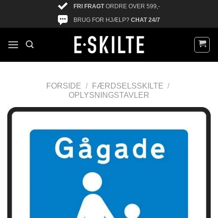
FRI FRAGT
ORDRE OVER 599,-
BRUG FOR HJÆLP?
CHAT 24/7
FORSIDE
/
FÆRDSELSSKILTE
/
OPLYSNINGSTAVLER