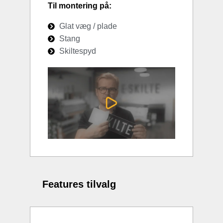
Til montering på:
Glat væg / plade
Stang
Skiltespyd
Features tilvalg