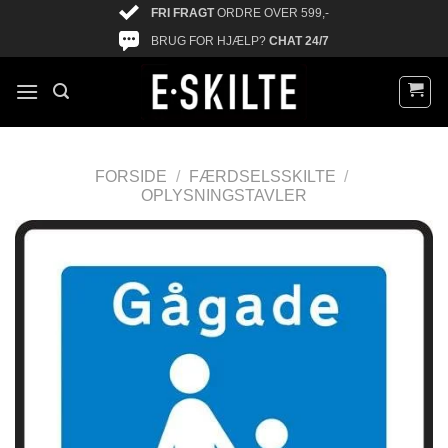
FRI FRAGT
ORDRE OVER 599,-
BRUG FOR HJÆLP?
CHAT 24/7
FORSIDE
/
FÆRDSELSSKILTE
/
OPLYSNINGSTAVLER