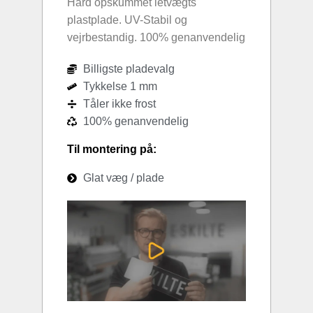
Hård opskummet letvægts
plastplade. UV-Stabil og
vejrbestandig. 100% genanvendelig
Billigste pladevalg
Tykkelse 1 mm
Tåler ikke frost
100% genanvendelig
Til montering på:
Glat væg / plade