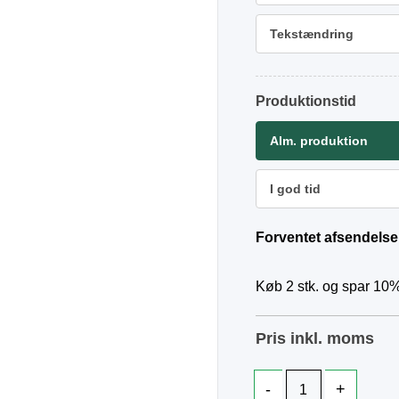
Tekstændring
Produktionstid
Alm. produktion
I god tid
Forventet afsendelse
Køb 2 stk. og spar 10%
Pris inkl. moms