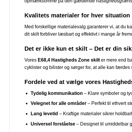
opmærksomme på den gældende hastighedsgræns
Kvalitets materialer for hver situation
Med forskellige materialevalg garanterer vi, at du ka
dit skilt forbliver læsbart og effektivt i mange år f
Det er ikke kun et skilt – Det er din s
Vores
E68,4 Hastigheds Zone skilt
er mere end bar
cyklister og bilister og sørger for, at alle kan færdes 
Fordele ved at vælge vores Hastigheds
Tydelig kommunikation
– Klare symboler og tyde
Velegnet for alle områder
– Perfekt til ethvert 
Lang levetid
– Kraftige materialer sikrer holdbar
Universel forståelse
– Designet til umiddelbar 