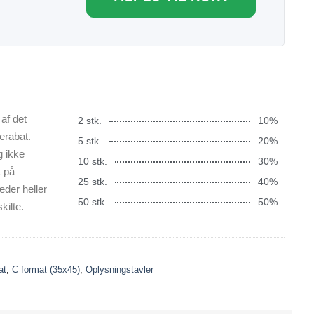
af det
2 stk.
10%
erabat.
5 stk.
20%
g ikke
10 stk.
30%
t på
25 stk.
40%
æder heller
50 stk.
50%
kilte.
at
,
C format (35x45)
,
Oplysningstavler