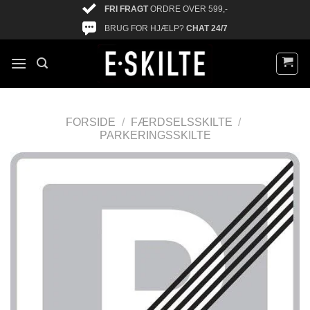
FRI FRAGT
ORDRE OVER 599,-
BRUG FOR HJÆLP?
CHAT 24/7
FORSIDE
/
FÆRDSELSSKILTE
/
PARKERINGSSKILTE