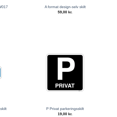
 W017
A format design-selv skilt
59,00
kr.
skilt
P Privat parkeringsskilt
19,00
kr.