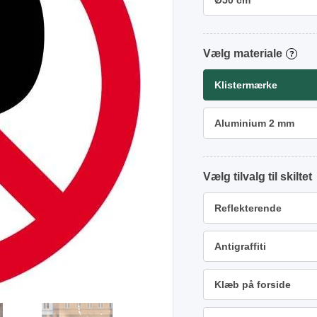
Ø50 cm
materiale
?
Klistermærke
Aluminium 2 mm
tilvalg
Reflekterende
Antigraffiti
Klæb på forside