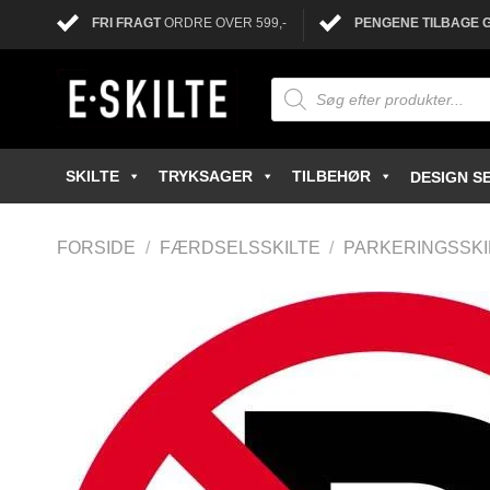
FRI FRAGT
ORDRE OVER 599,-
PENGENE TILBAGE 
SKILTE
TRYKSAGER
TILBEHØR
DESIGN SE
FORSIDE
/
FÆRDSELSSKILTE
/
PARKERINGSSKI