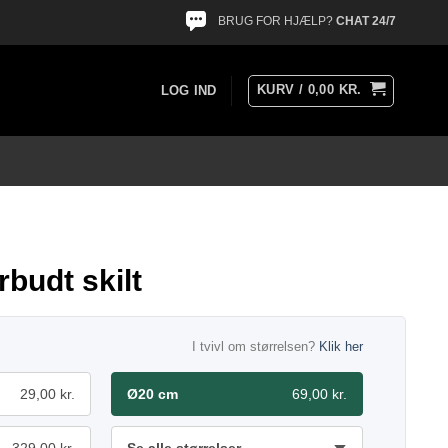
BRUG FOR HJÆLP?
CHAT 24/7
KURV /
0,00
KR.
LOG IND
rbudt skilt
I tvivl om størrelsen?
Klik her
29,00 kr.
Ø20 cm
69,00 kr.