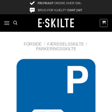
FRI FRAGT
ORDRE OVER 599,-
BRUG FOR HJÆLP?
CHAT 24/7
FORSIDE
/
FÆRDSELSSKILTE
/
PARKERINGSSKILTE