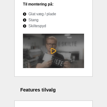
Til montering på:
Glat væg / plade
Stang
Skiltespyd
Features tilvalg