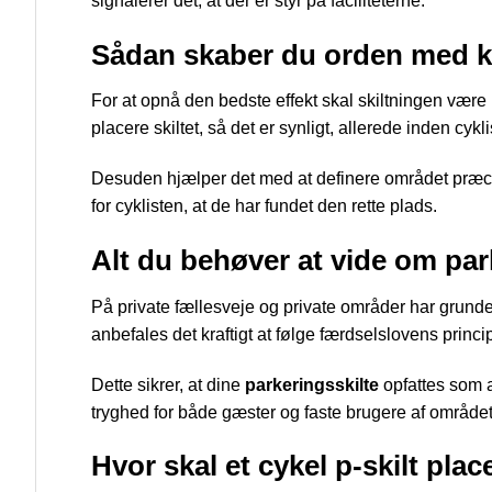
signalerer det, at der er styr på faciliteterne.
Sådan skaber du orden med ko
For at opnå den bedste effekt skal skiltningen være 
placere skiltet, så det er synligt, allerede inden cykli
Desuden hjælper det med at definere området præcist.
for cyklisten, at de har fundet den rette plads.
Alt du behøver at vide om par
På private fællesveje og private områder har grundeje
anbefales det kraftigt at følge færdselslovens princip
Dette sikrer, at dine
parkeringsskilte
opfattes som a
tryghed for både gæster og faste brugere af området
Hvor skal et cykel p-skilt plac