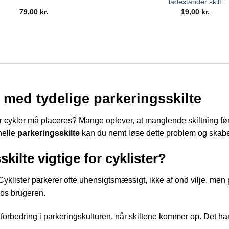
ladestander skilt
79,00
kr.
19,00
kr.
 med tydelige parkeringsskilte
 cykler må placeres? Mange oplever, at manglende skiltning fører t
nelle
parkeringsskilte
kan du nemt løse dette problem og skabe 
kilte vigtige for cyklister?
 Cyklister parkerer ofte uhensigtsmæssigt, ikke af ond vilje, me
 hos brugeren.
rbedring i parkeringskulturen, når skiltene kommer op. Det hand