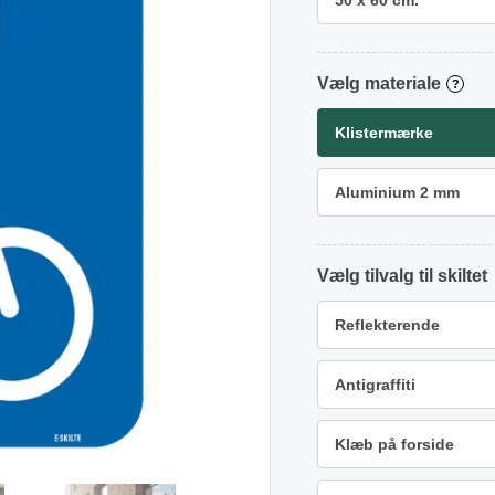
50 x 60 cm.
materiale
?
Klistermærke
Aluminium 2 mm
tilvalg
Reflekterende
Antigraffiti
Klæb på forside