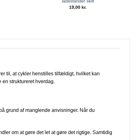
ladestander skilt
19,00
kr.
il, at cykler henstilles tilfældigt, hvilket kan
en struktureret hverdag.
n på grund af manglende anvisninger. Når du
ler om at gøre det let at gøre det rigtige. Samtidig