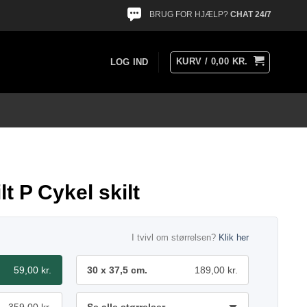
BRUG FOR HJÆLP?
CHAT 24/7
KURV /
0,00
KR.
LOG IND
t P Cykel skilt
I tvivl om størrelsen?
Klik her
59,00 kr.
30 x 37,5 cm.
189,00 kr.