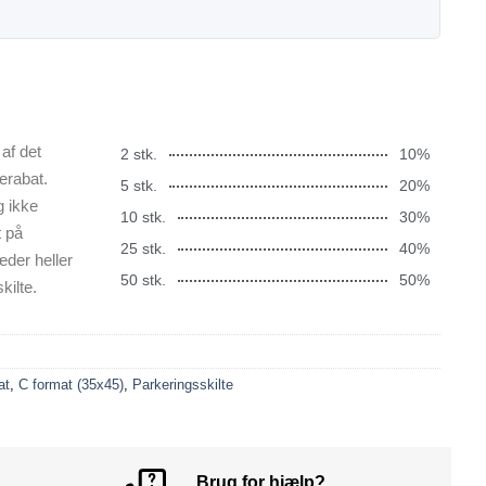
af det
2 stk.
10%
erabat.
5 stk.
20%
g ikke
10 stk.
30%
t på
25 stk.
40%
æder heller
50 stk.
50%
kilte.
at
,
C format (35x45)
,
Parkeringsskilte
Brug for hjælp?