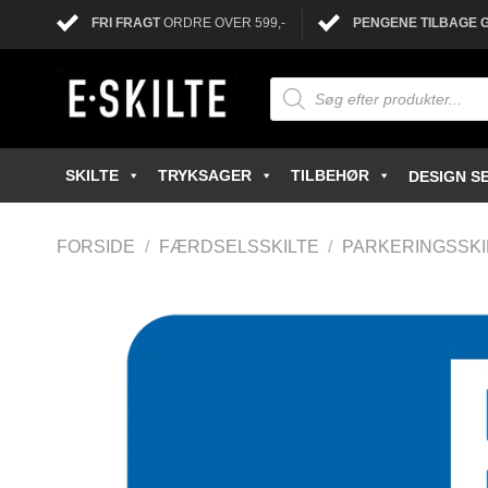
FRI FRAGT
ORDRE OVER 599,-
PENGENE TILBAGE 
SKILTE
TRYKSAGER
TILBEHØR
DESIGN SE
FORSIDE
/
FÆRDSELSSKILTE
/
PARKERINGSSKI