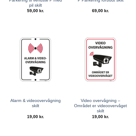
Parkering til vendste P med
P Parkering forbudt skilt
pil skilt
59,00
kr.
69,00
kr.
Alarm & videoovervågning
Video overvågning –
skilt
Området er videoovervåget
skilt
19,00
kr.
19,00
kr.