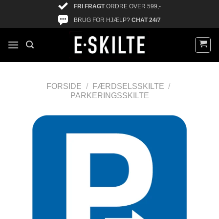
FRI FRAGT
ORDRE OVER 599,-
BRUG FOR HJÆLP?
CHAT 24/7
FORSIDE
/
FÆRDSELSSKILTE
/
PARKERINGSSKILTE