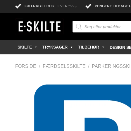
FRI FRAGT
ORDRE OVER 599,-
PENGENE TILBAGE 
SKILTE
TRYKSAGER
TILBEHØR
DESIGN SE
FORSIDE
/
FÆRDSELSSKILTE
/
PARKERINGSSKI