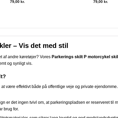
79,00
kr.
79,00
kr.
ler – Vis det med stil
et af andre køretøjer? Vores
Parkerings skilt P motorcykel skil
emt og synligt vis.
lt?
l at være effektivt både på offentlige veje og private ejendomme. 
gn er det ingen tvivl om, at parkeringspladsen er reserveret til m
r brug for.
valitetsmaterialer, som sikrer lang levetid og god modstandsdygtig