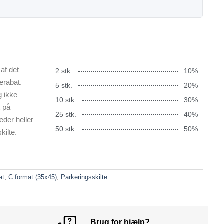
af det
2 stk.
10%
erabat.
5 stk.
20%
g ikke
10 stk.
30%
t på
25 stk.
40%
æder heller
50 stk.
50%
kilte.
at
,
C format (35x45)
,
Parkeringsskilte
Brug for hjælp?