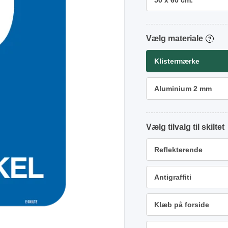
50 x 60 cm.
materiale
?
Klistermærke
Aluminium 2 mm
tilvalg
Reflekterende
Antigraffiti
Klæb på forside