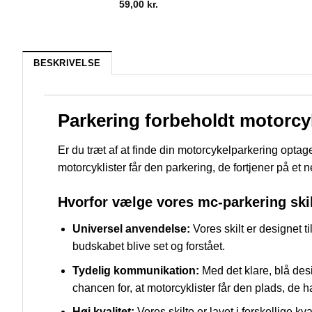
59,00
kr.
BESKRIVELSE
Parkering forbeholdt motorcyk
Er du træt af at finde din motorcykelparkering optag
motorcyklister får den parkering, de fortjener på et n
Hvorfor vælge vores mc-parkering ski
Universel anvendelse:
Vores skilt er designet ti
budskabet blive set og forstået.
Tydelig kommunikation:
Med det klare, blå desi
chancen for, at motorcyklister får den plads, de ha
Høj kvalitet:
Vores skilte er lavet i forskellige k