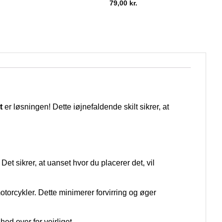
79,00
kr.
t
er løsningen! Dette iøjnefaldende skilt sikrer, at
Det sikrer, at uanset hvor du placerer det, vil
otorcykler. Dette minimerer forvirring og øger
hed over for vejrliget.