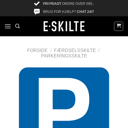
FRI FRAGT
ORDRE OVER 599,-
BRUG FOR HJÆLP?
CHAT 24/7
FORSIDE
/
FÆRDSELSSKILTE
/
PARKERINGSSKILTE