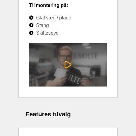
Til montering på:
Glat væg / plade
Stang
Skiltespyd
Features tilvalg