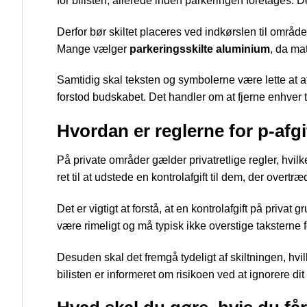
for bilisten, allerede inden parkeringen foretages. De
Derfor bør skiltet placeres ved indkørslen til områ
Mange vælger
parkeringsskilte aluminium
, da mat
Samtidig skal teksten og symbolerne være lette at a
forstod budskabet. Det handler om at fjerne enhver tv
Hvordan er reglerne for p-afgi
På private områder gælder privatretlige regler, hvilke
ret til at udstede en kontrolafgift til dem, der overt
Det er vigtigt at forstå, at en kontrolafgift på priva
være rimeligt og må typisk ikke overstige taksterne f
Desuden skal det fremgå tydeligt af skiltningen, hvil
bilisten er informeret om risikoen ved at ignorere dit