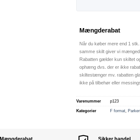
Mængderabat
Når du køber mere end 1 stk. 
samme skilt giver vi mænged
Rabatten gælder kun skiltet o
ophæng dvs. der er ikke raba
skiltestænger mv. rabatten gl
ikke på tilbehør eller messings
Varenummer
p123
Kategorier
F format
,
Parker
Mængderabat
Sikker handel