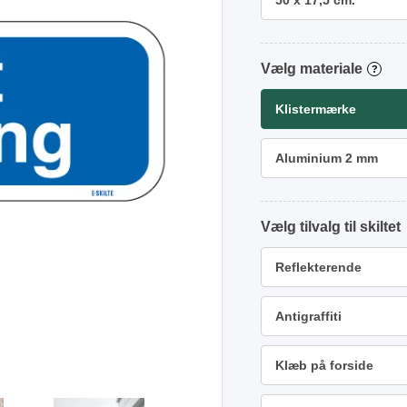
50 x 17,5 cm.
materiale
?
Klistermærke
Aluminium 2 mm
tilvalg
Reflekterende
Antigraffiti
Klæb på forside