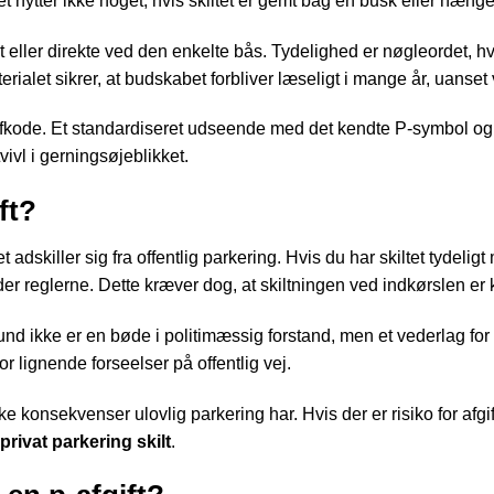
t nytter ikke noget, hvis skiltet er gemt bag en busk eller hænger
det eller direkte ved den enkelte bås. Tydelighed er nøgleordet,
erialet sikrer, at budskabet forbliver læseligt i mange år, uanset 
fkode. Et standardiseret udseende med det kendte P-symbol og te
ivl i gerningsøjeblikket.
ft?
t adskiller sig fra offentlig parkering. Hvis du har skiltet tydelig
ræder reglerne. Dette kræver dog, at skiltningen ved indkørslen er k
t grund ikke er en bøde i politimæssig forstand, men et vederlag f
or lignende forseelser på offentlig vej.
ke konsekvenser ulovlig parkering har. Hvis der er risiko for afgi
privat parkering skilt
.