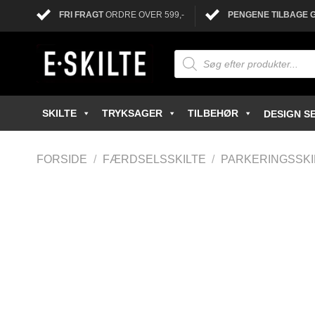
FRI FRAGT
ORDRE OVER 599,-
PENGENE TILBAGE 
SKILTE
TRYKSAGER
TILBEHØR
DESIGN SE
FORSIDE
/
FÆRDSELSSKILTE
/
PARKERINGSSKI