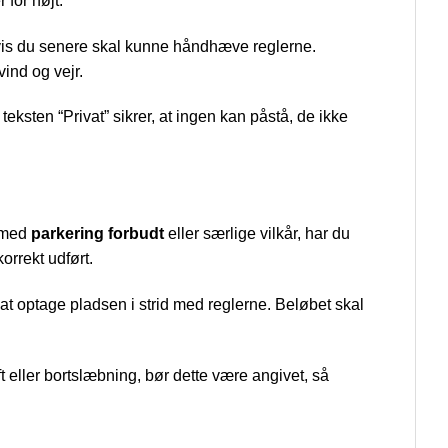
 for højt.
 hvis du senere skal kunne håndhæve reglerne.
vind og vejr.
ksten “Privat” sikrer, at ingen kan påstå, de ikke
t med
parkering forbudt
eller særlige vilkår, har du
orrekt udført.
or at optage pladsen i strid med reglerne. Beløbet skal
ft eller bortslæbning, bør dette være angivet, så