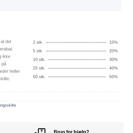
af det
2 stk.
10%
erabat.
5 stk.
20%
g ikke
10 stk.
30%
t på
25 stk.
40%
æder heller
50 stk.
50%
kilte.
ingsskilte
Brug for hjælp?