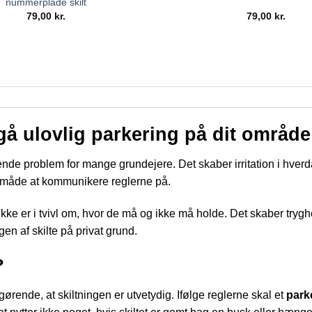
nummerplade skilt
79,00
kr.
79,00
kr.
dgå ulovlig parkering på dit område
gende problem for mange grundejere. Det skaber irritation i hver
e måde at kommunikere reglerne på.
er ikke er i tvivl om, hvor de må og ikke må holde. Det skaber try
en af skilte på privat grund.
?
gørende, at skiltningen er utvetydig. Ifølge reglerne skal et
parke