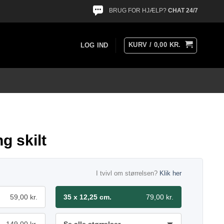
BRUG FOR HJÆLP?
CHAT 24/7
KURV /
0,00
KR.
LOG IND
g skilt
I tvivl om størrelsen?
Klik her
59,00 kr.
35 x 12,25 cm.
79,00 kr.