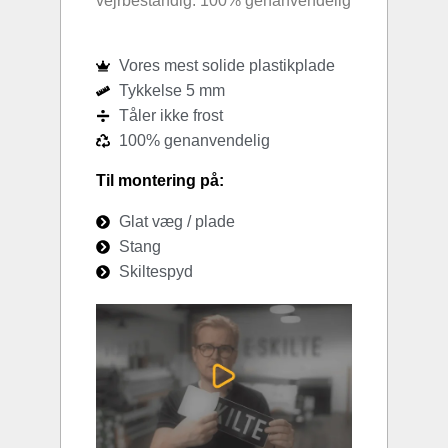
vejrbestandig. 100% genanvendelig
Vores mest solide plastikplade
Tykkelse 5 mm
Tåler ikke frost
100% genanvendelig
Til montering på:
Glat væg / plade
Stang
Skiltespyd