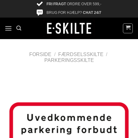
FRI FRAGT
ORDRE OVER 599,-
BRUG FOR HJÆLP?
CHAT 24/7
FORSIDE
/
FÆRDSELSSKILTE
/
PARKERINGSSKILTE