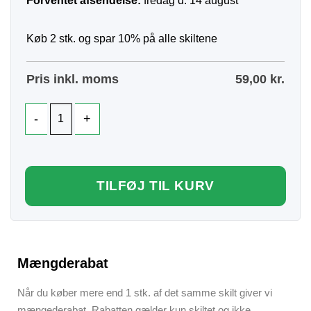
Forventet afsendelse:
fredag d. 14 august
Køb 2 stk. og spar 10% på alle skiltene
Pris inkl. moms
59,00
kr.
TILFØJ TIL KURV
Mængderabat
Når du køber mere end 1 stk. af det samme skilt giver vi
mængederabat. Rabatten gælder kun skiltet og ikke