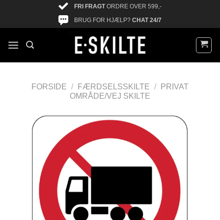
FRI FRAGT
ORDRE OVER 599,-
BRUG FOR HJÆLP?
CHAT 24/7
FORSIDE
/
FÆRDSELSSKILTE
/
PRIVAT
OMRÅDE/VEJ SKILTE