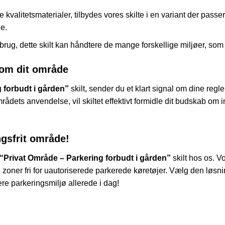
ige kvalitetsmaterialer, tilbydes vores skilte i en variant der pas
ge.
rug, dette skilt kan håndtere de mange forskellige miljøer, som d
 om dit område
 forbudt i gården”
skilt, sender du et klart signal om dine regl
ts anvendelse, vil skiltet effektivt formidle dit budskab om in
ingsfrit område!
“Privat Område – Parkering forbudt i gården”
skilt hos os. V
e zoner fri for uautoriserede parkerede køretøjer. Vælg den løsn
gere parkeringsmiljø allerede i dag!