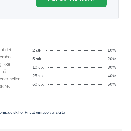
af det
2 stk.
10%
erabat.
5 stk.
20%
g ikke
10 stk.
30%
t på
25 stk.
40%
æder heller
50 stk.
50%
kilte.
 område skilte
,
Privat område/vej skilte