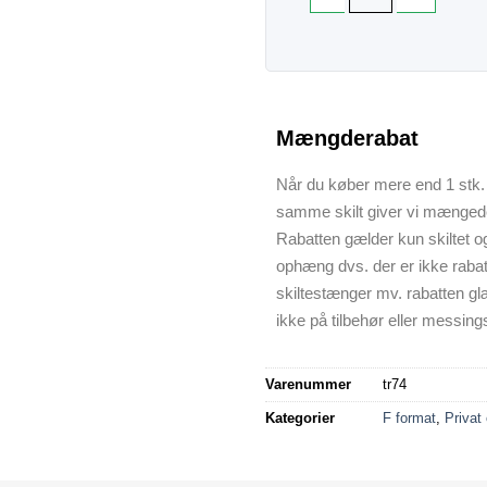
Mængderabat
Når du køber mere end 1 stk. 
samme skilt giver vi mænged
Rabatten gælder kun skiltet o
ophæng dvs. der er ikke raba
skiltestænger mv. rabatten gl
ikke på tilbehør eller messings
Varenummer
tr74
Kategorier
F format
,
Privat