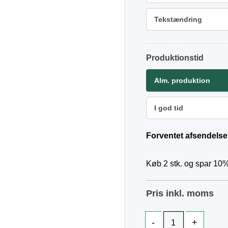
Tekstændring
Produktionstid
Alm. produktion
I god tid
Forventet afsendelse
Køb 2 stk. og spar 10%
Pris inkl. moms