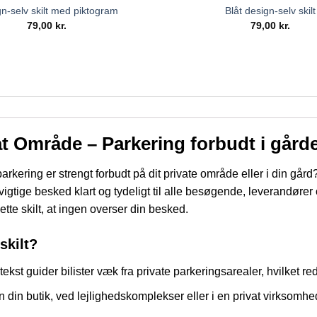
n-selv skilt med piktogram
Blåt design-selv skilt
79,00
kr.
79,00
kr.
t Område – Parkering forbudt i gårde
t parkering er strengt forbudt på dit private område eller i din går
vigtige besked klart og tydeligt til alle besøgende, leverandører
ette skilt, at ingen overser din besked.
skilt?
kst guider bilister væk fra private parkeringsarealer, hvilket r
 din butik, ved lejlighedskomplekser eller i en privat virksomheds