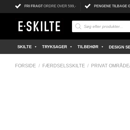
FRI FRAGT
ORDRE OVER 599,-
PENGENE TILBAGE 
SKILTE
TRYKSAGER
TILBEHØR
DESIGN SE
FORSIDE
/
FÆRDSELSSKILTE
/
PRIVAT OMRÅDE/