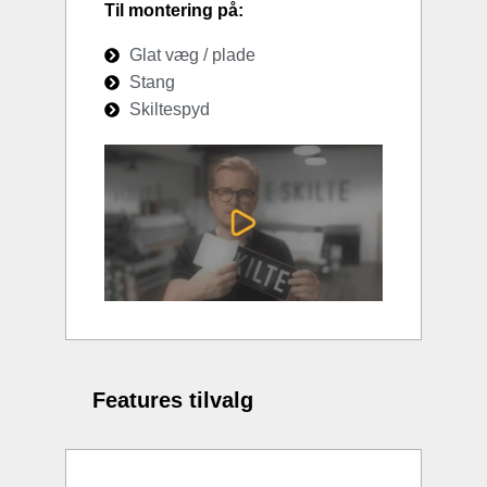
Til montering på:
Glat væg / plade
Stang
Skiltespyd
Features tilvalg