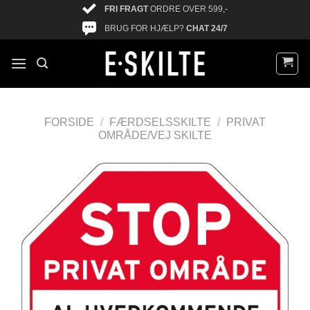
FRI FRAGT
ORDRE OVER 599,-
BRUG FOR HJÆLP?
CHAT 24/7
FORSIDE
/
FÆRDSELSSKILTE
/
PRIVAT
OMRÅDE/VEJ SKILTE