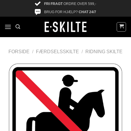
FRI FRAGT
ORDRE OVER 599,-
BRUG FOR HJÆLP?
CHAT 24/7
FORSIDE
/
FÆRDSELSSKILTE
/
RIDNING SKILTE