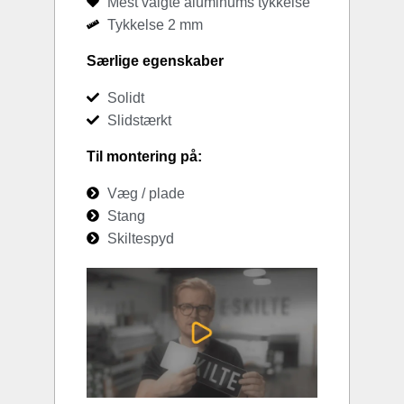
Mest valgte aluminums tykkelse
Tykkelse 2 mm
Særlige egenskaber
Solidt
Slidstærkt
Til montering på:
Væg / plade
Stang
Skiltespyd