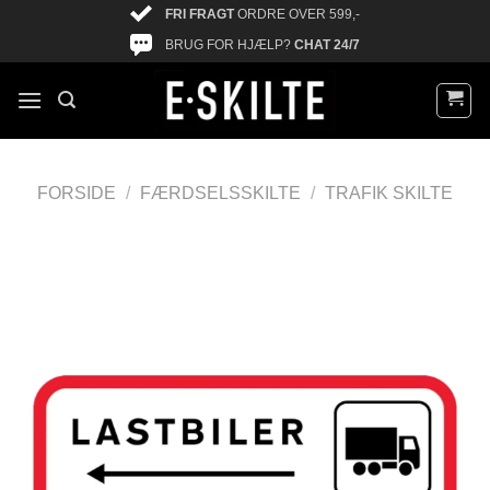
FRI FRAGT
ORDRE OVER 599,-
BRUG FOR HJÆLP?
CHAT 24/7
FORSIDE
/
FÆRDSELSSKILTE
/
TRAFIK SKILTE