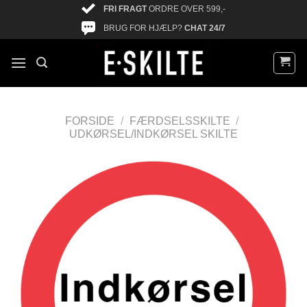
FRI FRAGT
ORDRE OVER 599,-
BRUG FOR HJÆLP?
CHAT 24/7
FORSIDE
/
FÆRDSELSSKILTE
/
UDKØRSEL/INDKØRSEL SKILTE