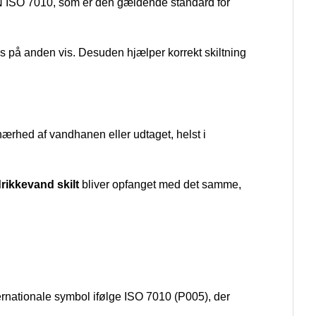
EN ISO 7010, som er den gældende standard for
es på anden vis. Desuden hjælper korrekt skiltning
 nærhed af vandhanen eller udtaget, helst i
drikkevand skilt
bliver opfanget med det samme,
ernationale symbol ifølge ISO 7010 (P005), der