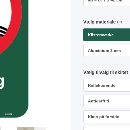
A3 = 29,7 x 42 cm.
materiale
?
Klistermærke
Aluminium 2 mm
tilvalg
Reflekterende
Antigraffiti
Klæb på forside