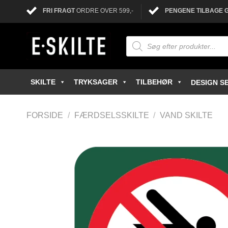
FRI FRAGT
ORDRE OVER 599,-
PENGENE TILBAGE 
SKILTE
TRYKSAGER
TILBEHØR
DESIGN SE
FORSIDE
/
FÆRDSELSSKILTE
/
VAND SKILTE