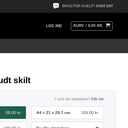
BRUG FOR HJÆLP?
CHAT 24/7
KURV /
0,00
KR.
LOG IND
dt skilt
I tvivl om størrelsen?
Klik her
59,00 kr.
A4 = 21 x 29,7 cm.
109,00 kr.