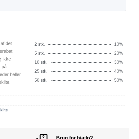
af det
2 stk.
10%
erabat.
5 stk.
20%
g ikke
10 stk.
30%
t på
25 stk.
40%
æder heller
50 stk.
50%
kilte.
kilte
Brug for hjælp?