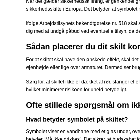
Når det gælder sikkerhedsskiltning, er genkendelig
sikkerhedsskilte i Europa. Det betyder, at symbolet
Ifølge Arbejdstilsynets bekendtgørelse nr. 518 skal 
dig med at undgå påbud ved eventuelle tilsyn, da det
Sådan placerer du dit skilt ko
For at skiltet skal have den ønskede effekt, skal de
øjenhøjde eller lige over armaturet. Dermed ser bru
Sørg for, at skiltet ikke er dækket af rør, slanger el
hvilket minimerer risikoen for uheld betydeligt.
Ofte stillede spørgsmål om ik
Hvad betyder symbolet på skiltet?
Symbolet viser en vandhane med et glas under, overs
betyder “Må ikke drikkes”. Det sikrer, at budskabet 