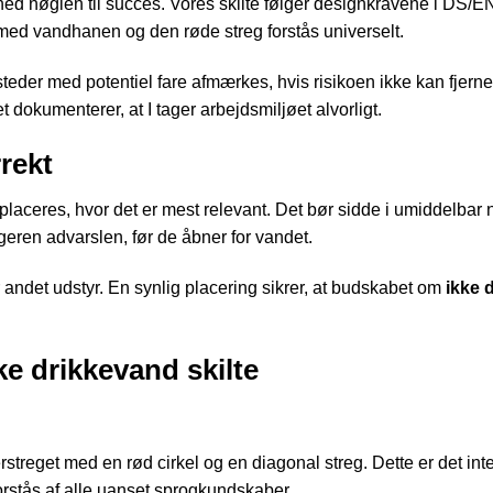
hed nøglen til succes. Vores skilte følger designkravene i DS/
 med vandhanen og den røde streg forstås universelt.
steder med potentiel fare afmærkes, hvis risikoen ikke kan fjern
 dokumenterer, at I tager arbejdsmiljøet alvorligt.
rrekt
t placeres, hvor det er mest relevant. Det bør sidde i umiddelbar
geren advarslen, før de åbner for vandet.
ler andet udstyr. En synlig placering sikrer, at budskabet om
ikke 
ke drikkevand skilte
treget med en rød cirkel og en diagonal streg. Dette er det int
forstås af alle uanset sprogkundskaber.