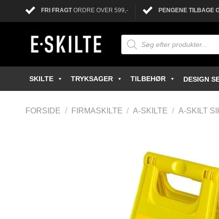
FRI FRAGT
ORDRE OVER 599,-
PENGENE TILBAGE 
SKILTE
TRYKSAGER
TILBEHØR
DESIGN SE
FORSIDE
/
FIRMASKILTE
/
A-SKILTE
/
A-SKILT 