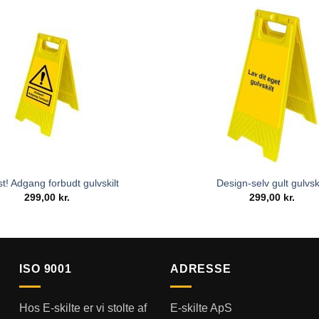
t! Adgang forbudt gulvskilt
Design-selv gult gulvski
299,00
kr.
299,00
kr.
ISO 9001
ADRESSE
Hos E-skilte er vi stolte af
E-skilte ApS