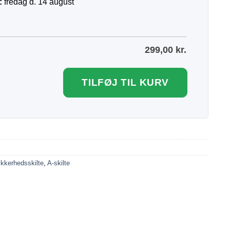
:
fredag d. 14 august
299,00
kr.
TILFØJ TIL KURV
ikkerhedsskilte
,
A-skilte