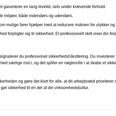
itet garanterer en lang levetid, selv under krævende forhold.
 alle miljøer, både indendørs og udendørs.
l om mulige farer hjælper med at reducere risikoen for ulykker o
 forpligter sig til sikkerhed. Et professionelt skilt viser din fo
signalerer du professionel sikkerhedshåndtering. Du investerer i e
ed særlige risici, og det spiller en nøglerolle i at skabe et sikk
heden og gøre det klart for alle, at dit arbejdssted prioriterer sik
gør sikkerhed til en del af din virksomhedskultur.