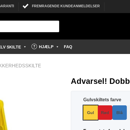
GARANTI
FREMRAGENDE KUNDEANMELDELSER
HJÆLP
FAQ
LV SKILTE
SIKKERHEDSSKILTE
Advarsel! Dobbe
Gulvskiltets farve
Gul
Rød
Blå