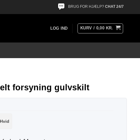
BRUG FOR HJÆLP?
CHAT 24/7
KURV /
0,00
KR.
LOG IND
lt forsyning gulvskilt
Hvid