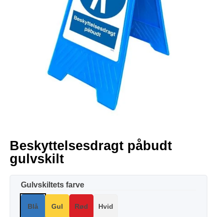
Beskyttelsesdragt påbudt
gulvskilt
Gulvskiltets farve
Blå
Gul
Rød
Hvid