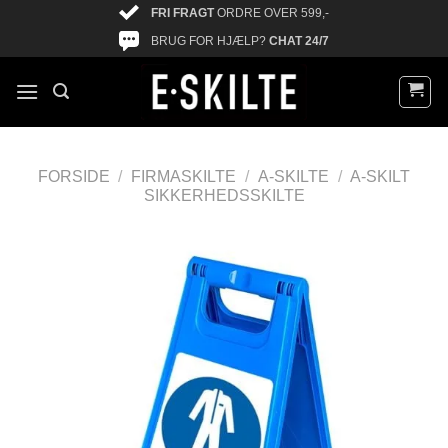
FRI FRAGT
ORDRE OVER 599,-
BRUG FOR HJÆLP?
CHAT 24/7
FORSIDE
/
FIRMASKILTE
/
A-SKILTE
/
A-SKILT
SIKKERHEDSSKILTE