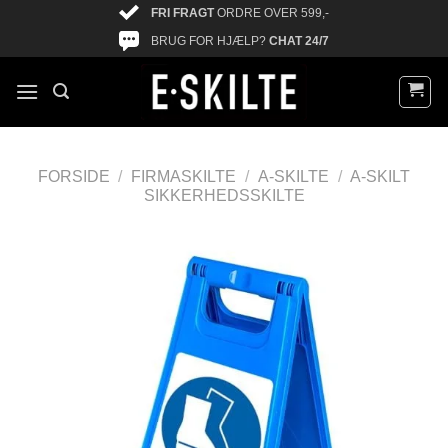
FRI FRAGT
ORDRE OVER 599,-
BRUG FOR HJÆLP?
CHAT 24/7
FORSIDE
/
FIRMASKILTE
/
A-SKILTE
/
A-SKILT
SIKKERHEDSSKILTE