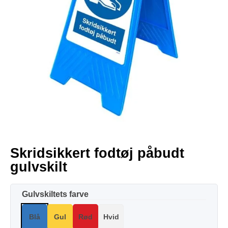
Skridsikkert fodtøj påbudt
gulvskilt
Gulvskiltets farve
Blå
Gul
Rød
Hvid