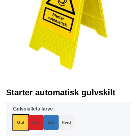
Starter automatisk gulvskilt
Gulvskiltets farve
Gul
Rød
Blå
Hvid