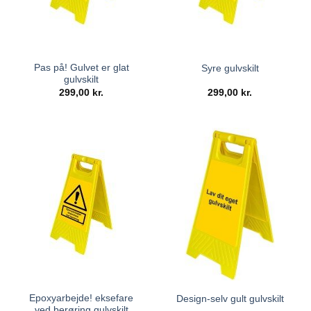
Pas på! Gulvet er glat
Syre gulvskilt
gulvskilt
299,00
kr.
299,00
kr.
Epoxyarbejde! eksefare
Design-selv gult gulvskilt
ved berøring gulvskilt