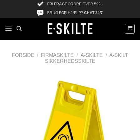
FRI FRAGT
ORDRE OVER 599,-
BRUG FOR HJÆLP?
CHAT 24/7
FORSIDE
/
FIRMASKILTE
/
A-SKILTE
/
A-SKILT
SIKKERHEDSSKILTE