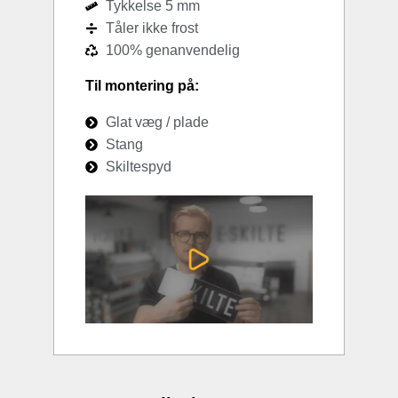
Tykkelse 5 mm
Tåler ikke frost
100% genanvendelig
Til montering på:
Glat væg / plade
Stang
Skiltespyd