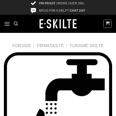
FRI FRAGT
ORDRE OVER 599,-
BRUG FOR HJÆLP?
CHAT 24/7
FORSIDE
/
FIRMASKILTE
/
TURISME SKILTE