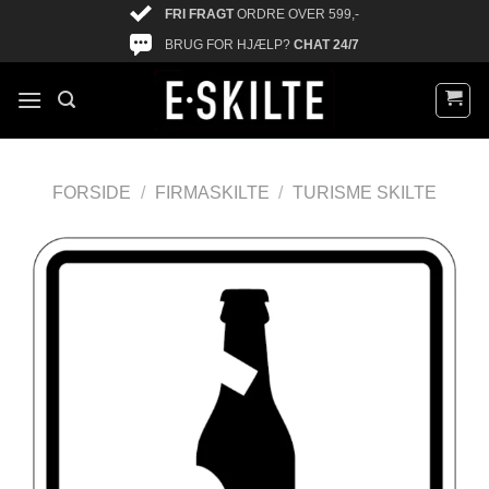
FRI FRAGT
ORDRE OVER 599,-
BRUG FOR HJÆLP?
CHAT 24/7
FORSIDE
/
FIRMASKILTE
/
TURISME SKILTE