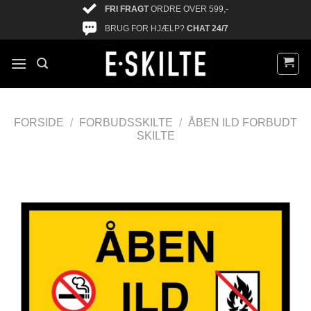
FRI FRAGT
ORDRE OVER 599,-
BRUG FOR HJÆLP?
CHAT 24/7
FORSIDE
/
FORBUDSSKILTE
/
ÅBEN ILD FORBUDT
SKILTE