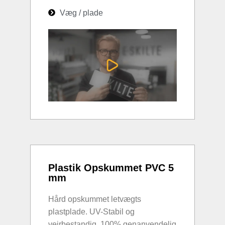
Væg / plade
Plastik Opskummet PVC 5
mm
Hård opskummet letvægts
plastplade. UV-Stabil og
vejrbestandig. 100% genanvendelig