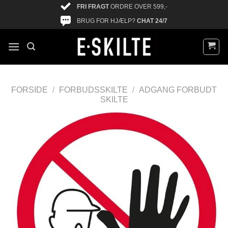
FRI FRAGT
ORDRE OVER 599,-
BRUG FOR HJÆLP?
CHAT 24/7
FORSIDE
/
FORBUDSSKILTE
/
ADGANG FORBUDT
SKILTE