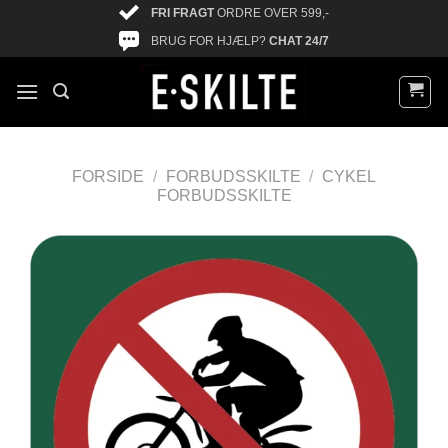
FRI FRAGT
ORDRE OVER 599,-
BRUG FOR HJÆLP?
CHAT 24/7
FORSIDE
/
FORBUDSSKILTE
/
CYKEL
FORBUDSSKILTE