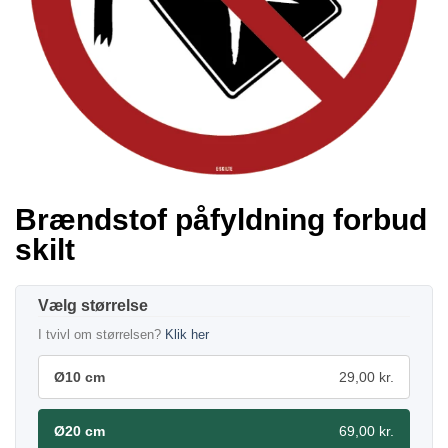
Brændstof påfyldning forbud
skilt
størrelse
I tvivl om størrelsen?
Klik her
Ø10 cm
29,00 kr.
Ø20 cm
69,00 kr.