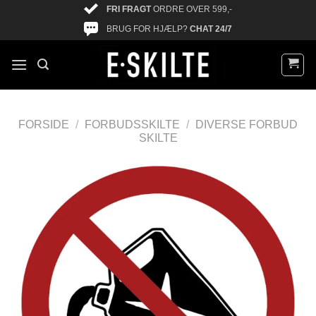
FRI FRAGT
ORDRE OVER 599,-
BRUG FOR HJÆLP?
CHAT 24/7
FORSIDE
/
FORBUDSSKILTE
/
DIVERSE FORBUD
SKILTE