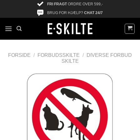
FRI FRAGT
ORDRE OVER 599,-
BRUG FOR HJÆLP?
CHAT 24/7
FORSIDE
/
FORBUDSSKILTE
/
DIVERSE FORBUD
SKILTE