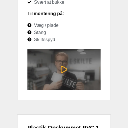
Svært at bukke
Til montering på:
Væg / plade
Stang
Skiltespyd
Plastik Opskummet PVC 1