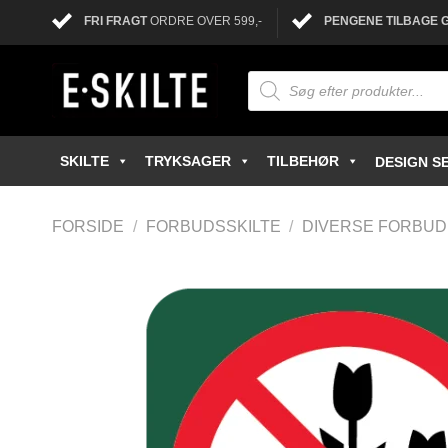
FRI FRAGT
ORDRE OVER 599,-
PENGENE TILBAGE 
SKILTE
TRYKSAGER
TILBEHØR
DESIGN SE
FORSIDE
/
FORBUDSSKILTE
/
DIVERSE FORBUD 