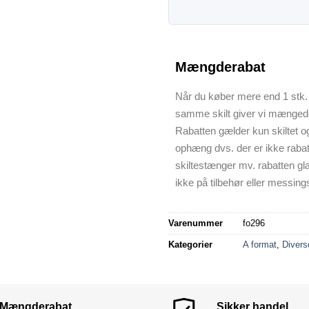
Mængderabat
Når du køber mere end 1 stk. 
samme skilt giver vi mænged
Rabatten gælder kun skiltet o
ophæng dvs. der er ikke raba
skiltestænger mv. rabatten gl
ikke på tilbehør eller messings
Varenummer
fo296
Kategorier
A format
,
Divers
Mængderabat
Sikker handel