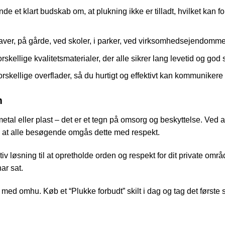
nde et klart budskab om, at plukning ikke er tilladt, hvilket kan f
e haver, på gårde, ved skoler, i parker, ved virksomhedsejendom
orskellige kvalitetsmaterialer, der alle sikrer lang levetid og god 
rskellige overflader, så du hurtigt og effektivt kan kommunikere
m
metal eller plast – det er et tegn på omsorg og beskyttelse. Ved a
r, at alle besøgende omgås dette med respekt.
tiv løsning til at opretholde orden og respekt for dit private områ
ar sat.
s med omhu. Køb et “Plukke forbudt” skilt i dag og tag det første