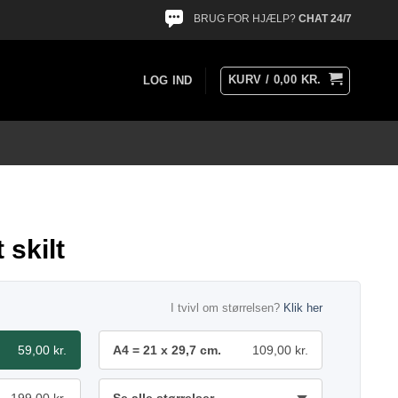
BRUG FOR HJÆLP?
CHAT 24/7
KURV /
0,00
KR.
LOG IND
 skilt
I tvivl om størrelsen?
Klik her
59,00 kr.
A4 = 21 x 29,7 cm.
109,00 kr.