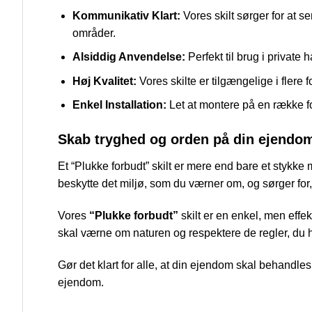
Kommunikativ Klart:
Vores skilt sørger for at se
områder.
Alsiddig Anvendelse:
Perfekt til brug i privat
Høj Kvalitet:
Vores skilte er tilgængelige i flere f
Enkel Installation:
Let at montere på en række fo
Skab tryghed og orden på din ejendo
Et “Plukke forbudt” skilt er mere end bare et stykke 
beskytte det miljø, som du værner om, og sørger fo
Vores
“Plukke forbudt”
skilt er en enkel, men effek
skal værne om naturen og respektere de regler, du h
Gør det klart for alle, at din ejendom skal behandle
ejendom.