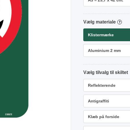
A3 = 29,7 x 42 cm.
materiale
?
Klistermærke
Aluminium 2 mm
tilvalg
Reflekterende
Antigraffiti
Klæb på forside