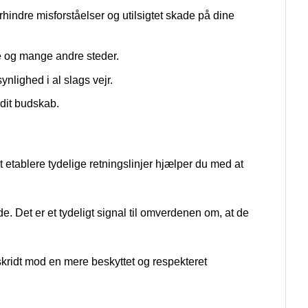
orhindre misforståelser og utilsigtet skade på dine
me og mange andre steder.
synlighed i al slags vejr.
 dit budskab.
t etablere tydelige retningslinjer hjælper du med at
de. Det er et tydeligt signal til omverdenen om, at de
 skridt mod en mere beskyttet og respekteret