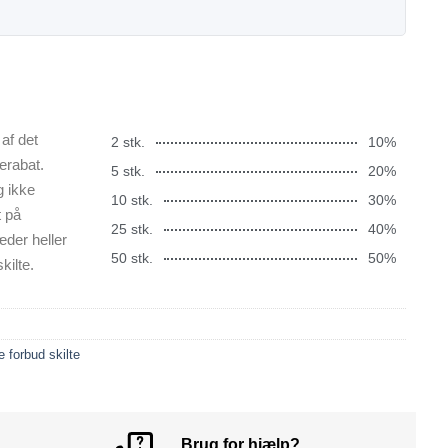
af det
2 stk.
10%
erabat.
5 stk.
20%
g ikke
10 stk.
30%
t på
25 stk.
40%
æder heller
50 stk.
50%
kilte.
e forbud skilte
Brug for hjælp?