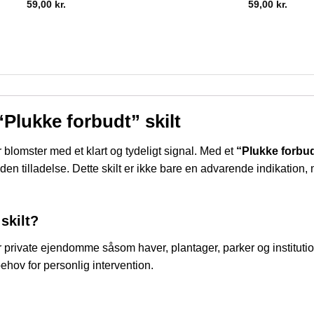
59,00
kr.
59,00
kr.
Plukke forbudt” skilt
r blomster med et klart og tydeligt signal. Med et
“Plukke forbu
uden tilladelse. Dette skilt er ikke bare en advarende indikation
skilt?
 typer private ejendomme såsom haver, plantager, parker og instit
ehov for personlig intervention.