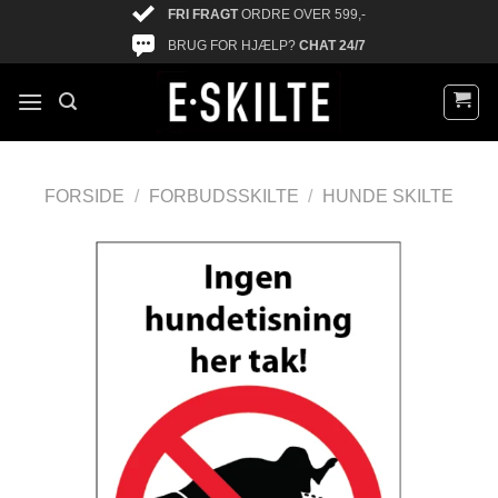
FRI FRAGT
ORDRE OVER 599,-
BRUG FOR HJÆLP?
CHAT 24/7
FORSIDE
/
FORBUDSSKILTE
/
HUNDE SKILTE