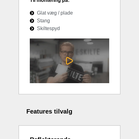
Til montering på:
Glat væg / plade
Stang
Skiltespyd
Features tilvalg