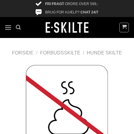
FRI FRAGT
ORDRE OVER 599,-
BRUG FOR HJÆLP?
CHAT 24/7
FORSIDE
/
FORBUDSSKILTE
/
HUNDE SKILTE