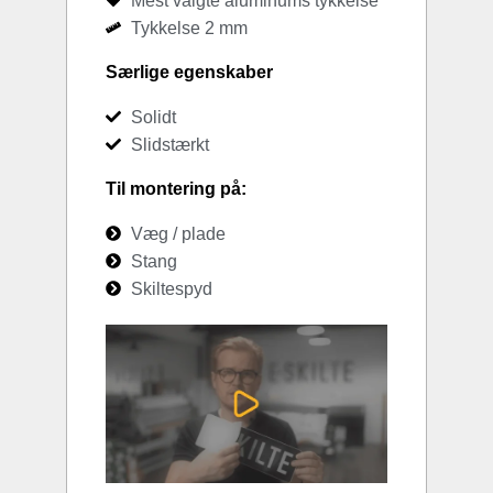
Mest valgte aluminums tykkelse
Tykkelse 2 mm
Særlige egenskaber
Solidt
Slidstærkt
Til montering på:
Væg / plade
Stang
Skiltespyd