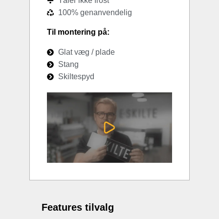
Tåler ikke frost
100% genanvendelig
Til montering på:
Glat væg / plade
Stang
Skiltespyd
Features tilvalg