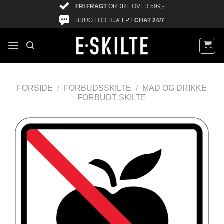
FRI FRAGT
ORDRE OVER 599,-
BRUG FOR HJÆLP?
CHAT 24/7
FORSIDE
/
FORBUDSSKILTE
/
MAD OG DRIKKE
FORBUDT SKILTE