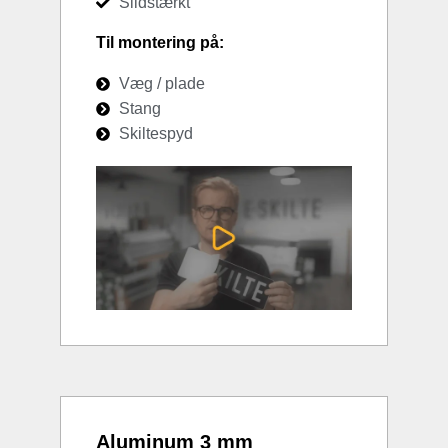
Slidstærkt
Til montering på:
Væg / plade
Stang
Skiltespyd
Aluminum 3 mm