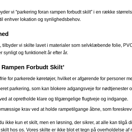
er vi “parkering foran rampen forbudt skilt” i en række størrelse
 til enhver lokation og synlighedsbehov.
hed
, tilbyder vi skilte lavet i materialer som selvklæbende folie, P
 synligt og funktionelt år efter år.
n Rampen Forbudt Skilt’
 frie for parkerede køretøjer, hvilket er afgørende for personer m
eret parkering, som kan blokere adgangsveje for nødtjenester o
ved at opretholde klare og tilgængelige flugtveje og indgange.
vmæssige krav ved at holde rampetilgange åbne, som foreskreve
 ikke kun et skilt, men en løsning, der sikrer, at alle kan tilgå di
 skilt hos os. Vores skilte er ikke blot et tegn på overholdelse 