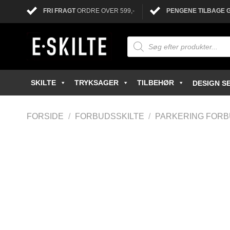
FRI FRAGT
ORDRE OVER 599,-
PENGENE TILBAGE 
SKILTE
TRYKSAGER
TILBEHØR
DESIGN SE
FORSIDE
/
FORBUDSSKILTE
/
PARKERING FORB