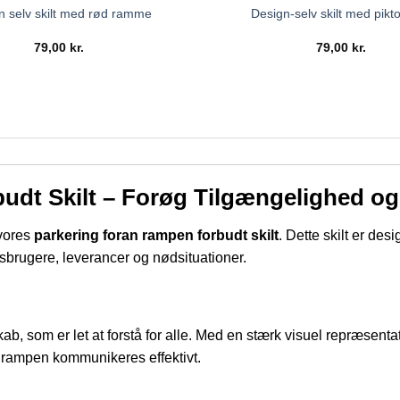
n selv skilt med rød ramme
Design-selv skilt med pik
79,00
kr.
79,00
kr.
udt Skilt – Forøg Tilgængelighed og
 vores
parkering foran rampen forbudt skilt
. Dette skilt er desi
tolsbrugere, leverancer og nødsituationer.
skab, som er let at forstå for alle. Med en stærk visuel repræsent
an rampen kommunikeres effektivt.