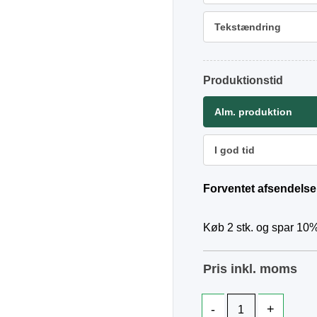
Tekstændring
Produktionstid
Alm. produktion
I god tid
Forventet afsendelse
Køb 2 stk. og spar 10%
Pris inkl. moms