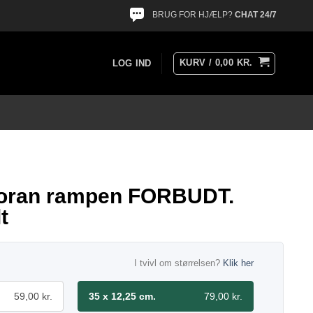
BRUG FOR HJÆLP?
CHAT 24/7
KURV /
0,00
KR.
LOG IND
oran rampen FORBUDT.
t
I tvivl om størrelsen?
Klik her
59,00 kr.
35 x 12,25 cm.
79,00 kr.