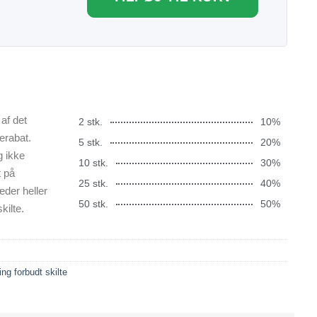
af det
2 stk.
10%
erabat.
5 stk.
20%
g ikke
10 stk.
30%
t på
25 stk.
40%
æder heller
50 stk.
50%
kilte.
ing forbudt skilte