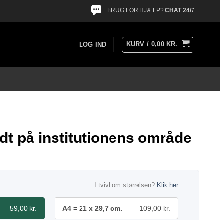
BRUG FOR HJÆLP?
CHAT 24/7
KURV /
0,00
KR.
LOG IND
t på institutionens område
I tvivl om størrelsen?
Klik her
59,00 kr.
A4 = 21 x 29,7 cm.
109,00 kr.