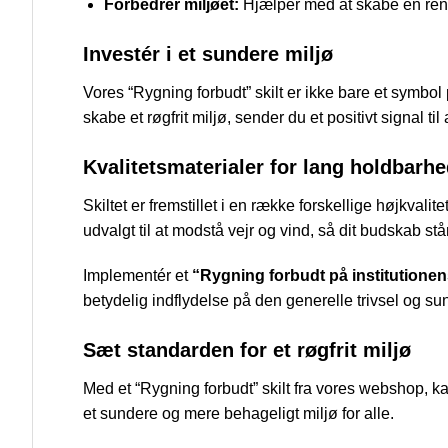
Forbedrer miljøet:
Hjælper med at skabe en rene
Investér i et sundere miljø
Vores “Rygning forbudt” skilt er ikke bare et symbol
skabe et røgfrit miljø, sender du et positivt signal ti
Kvalitetsmaterialer for lang holdbarh
Skiltet er fremstillet i en række forskellige højkval
udvalgt til at modstå vejr og vind, så dit budskab står 
Implementér et
“Rygning forbudt på institutione
betydelig indflydelse på den generelle trivsel og s
Sæt standarden for et røgfrit miljø
Med et “Rygning forbudt” skilt fra vores webshop, kan
et sundere og mere behageligt miljø for alle.