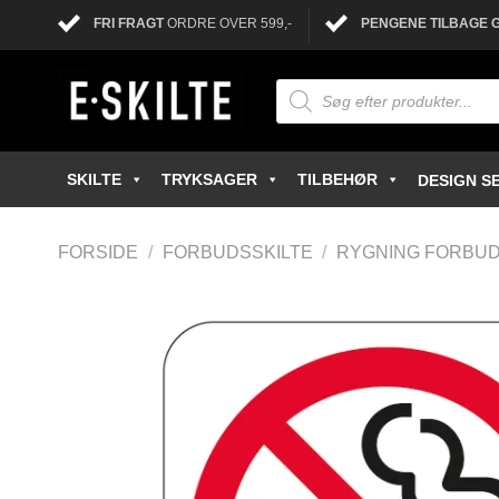
FRI FRAGT
ORDRE OVER 599,-
PENGENE TILBAGE 
SKILTE
TRYKSAGER
TILBEHØR
DESIGN SE
FORSIDE
/
FORBUDSSKILTE
/
RYGNING FORBUD