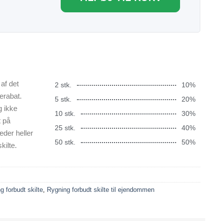
af det
2 stk.
10%
erabat.
5 stk.
20%
g ikke
10 stk.
30%
t på
25 stk.
40%
æder heller
50 stk.
50%
kilte.
g forbudt skilte
,
Rygning forbudt skilte til ejendommen