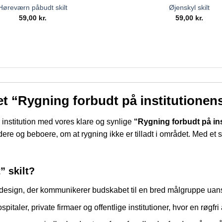
Høreværn påbudt skilt
Øjenskyl skilt
59,00
kr.
59,00
kr.
t “Rygning forbudt på institutionens
 institution med vores klare og synlige
“Rygning forbudt på in
e og beboere, om at rygning ikke er tilladt i området. Med et sådan
” skilt?
gt design, der kommunikerer budskabet til en bred målgruppe uans
ospitaler, private firmaer og offentlige institutioner, hvor en røgf