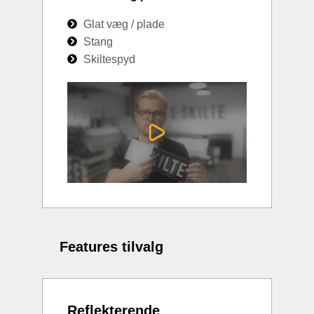
Glat væg / plade
Stang
Skiltespyd
Features tilvalg
Reflekterende