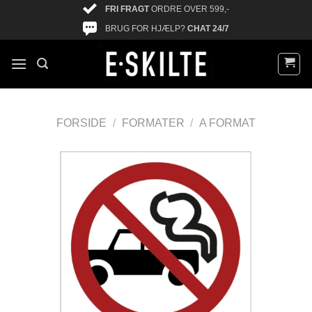
FRI FRAGT
ORDRE OVER 599,-
BRUG FOR HJÆLP?
CHAT 24/7
FORSIDE
/
FORMATER
/
A FORMAT