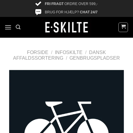
FRI FRAGT
ORDRE OVER 599,-
BRUG FOR HJÆLP?
CHAT 24/7
FORSIDE
/
INFOSKILTE
/
DANSK
AFFALDSSORTERING
/
GENBRUGSPLADSER