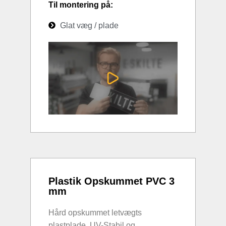
Til montering på:
Glat væg / plade
Plastik Opskummet PVC 3
mm
Hård opskummet letvægts
plastplade. UV-Stabil og