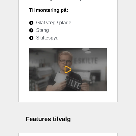
Til montering på:
Glat væg / plade
Stang
Skiltespyd
Features tilvalg