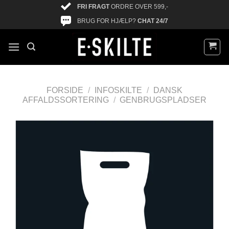
FRI FRAGT
ORDRE OVER 599,-
BRUG FOR HJÆLP?
CHAT 24/7
FORSIDE
/
INFOSKILTE
/
DANSK
AFFALDSSORTERING
/
GENBRUGSPLADSER