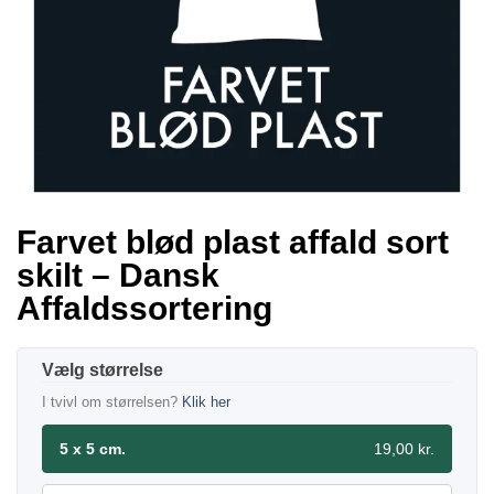
Farvet blød plast affald sort
skilt – Dansk
Affaldssortering
størrelse
I tvivl om størrelsen?
Klik her
5 x 5 cm.
19,00 kr.