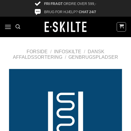
FRI FRAGT
ORDRE OVER 599,-
BRUG FOR HJÆLP?
CHAT 24/7
FORSIDE
/
INFOSKILTE
/
DANSK
AFFALDSSORTERING
/
GENBRUGSPLADSER