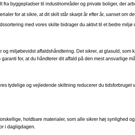
 fra byggepladser til industriområder og private boliger, der ar
aler for at sikre, at dit skilt står skarpt år efter år, uanset om d
dssortering med vores skilte bidrager du aktivt til et bedre milj
r og miljøbevidst affaldshåndtering. Det sikrer, at glasuld, som 
garanti for, at du håndterer dit affald på den mest ansvarlige m
es tydelige og vejledende skiltning reducerer du tidsforbruget
skellige, holdbare materialer, som alle sikrer høj synlighed og 
for i dagligdagen.