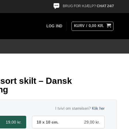
BRUG FOR HJÆLP?
CHAT 24/7
KURV /
0,00
KR.
LOG IND
 sort skilt – Dansk
ng
I tvivl om størrelsen?
Klik her
19,00 kr.
10 x 10 cm.
29,00 kr.