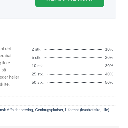
af det
2 stk.
10%
erabat.
5 stk.
20%
g ikke
10 stk.
30%
t på
25 stk.
40%
æder heller
50 stk.
50%
kilte.
nsk Affaldssortering
,
Genbrugspladser
,
L format (kvadratiske, lille)