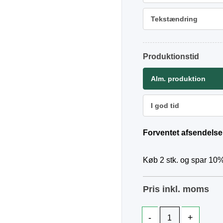
Tekstændring
Produktionstid
Alm. produktion
I god tid
Forventet afsendelse
Køb 2 stk. og spar 10%
Pris inkl. moms