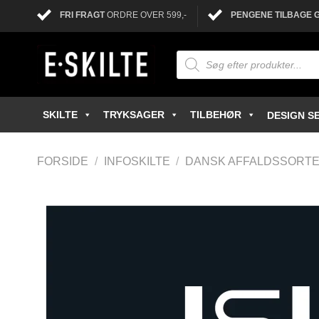
FRI FRAGT
ORDRE OVER 599,-
PENGENE TILBAGE 
SKILTE
TRYKSAGER
TILBEHØR
DESIGN SE
FORSIDE
/
INFOSKILTE
/
DANSK AFFALDSSORTE