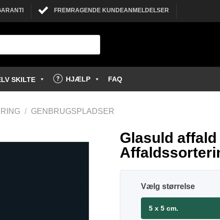
GARANTI
FREMRAGENDE KUNDEANMELDELSER
HJÆLP
FAQ
LV SKILTE
RING
/
GENBRUGSPLADSER
Glasuld affald
Affaldssorteri
størrelse
5 x 5 cm.