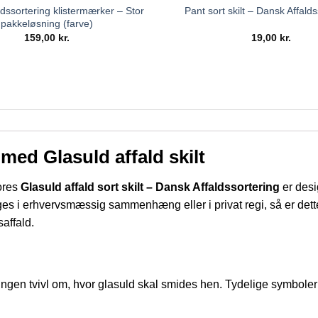
dssortering klistermærker – Stor
Pant sort skilt – Dansk Affald
pakkeløsning (farve)
159,00
kr.
19,00
kr.
 med Glasuld affald skilt
Vores
Glasuld affald sort skilt – Dansk Affaldssortering
er desig
es i erhvervsmæssig sammenhæng eller i privat regi, så er dette s
affald.
ingen tvivl om, hvor glasuld skal smides hen. Tydelige symboler og