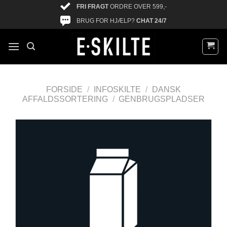
FRI FRAGT
ORDRE OVER 599,-
BRUG FOR HJÆLP?
CHAT 24/7
FORSIDE
/
INFOSKILTE
/
DANSK
AFFALDSSORTERING
/
GENBRUGSPLADSER