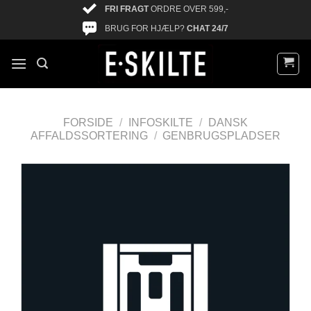
FRI FRAGT
ORDRE OVER 599,-
BRUG FOR HJÆLP?
CHAT 24/7
FORSIDE
/
INFOSKILTE
/
DANSK
AFFALDSSORTERING
/
GENBRUGSPLADSER